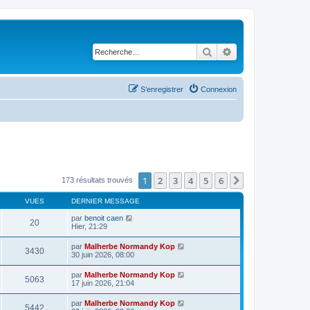
Rechercher
Recherche avancé
S’enregistrer
Connexion
1
2
3
4
5
6
Suivante
173 résultats trouvés
VUES
DERNIER MESSAGE
par
benoit caen
20
Hier, 21:29
par
Malherbe Normandy Kop
3430
30 juin 2026, 08:00
par
Malherbe Normandy Kop
5063
17 juin 2026, 21:04
par
Malherbe Normandy Kop
5442