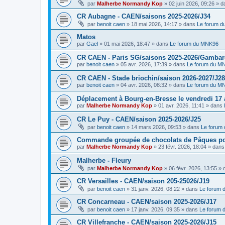
par
Malherbe Normandy Kop
»
02 juin 2026, 09:26
» d
CR Aubagne - CAEN/saisons 2025-2026/J34
par
benoit caen
»
18 mai 2026, 14:17
» dans
Le forum 
Matos
par
Gael
»
01 mai 2026, 18:47
» dans
Le forum du MNK96
CR CAEN - Paris SG/saisons 2025-2026/Gambarde
par
benoit caen
»
05 avr. 2026, 17:39
» dans
Le forum du M
CR CAEN - Stade briochin/saison 2026-2027/J28
par
benoit caen
»
04 avr. 2026, 08:32
» dans
Le forum du M
Déplacement à Bourg-en-Bresse le vendredi 17 a
par
Malherbe Normandy Kop
»
01 avr. 2026, 11:41
» dans
CR Le Puy - CAEN/saison 2025-2026/J25
par
benoit caen
»
14 mars 2026, 09:53
» dans
Le forum
Commande groupée de chocolats de Pâques pou
par
Malherbe Normandy Kop
»
23 févr. 2026, 18:04
» dan
Malherbe - Fleury
par
Malherbe Normandy Kop
»
06 févr. 2026, 13:55
» 
CR Versailles - CAEN/saison 205-25026/J19
par
benoit caen
»
31 janv. 2026, 08:22
» dans
Le forum
CR Concarneau - CAEN/saison 2025-2026/J17
par
benoit caen
»
17 janv. 2026, 09:35
» dans
Le forum
CR Villefranche - CAEN/saison 2025-2026/J15