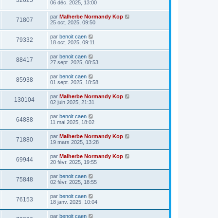
32625
06 déc. 2025, 13:00
par
Malherbe Normandy Kop
71807
25 oct. 2025, 09:50
par
benoit caen
79332
18 oct. 2025, 09:11
par
benoit caen
88417
27 sept. 2025, 08:53
par
benoit caen
85938
01 sept. 2025, 18:58
par
Malherbe Normandy Kop
130104
02 juin 2025, 21:31
par
benoit caen
64888
11 mai 2025, 18:02
par
Malherbe Normandy Kop
71880
19 mars 2025, 13:28
par
Malherbe Normandy Kop
69944
20 févr. 2025, 19:55
par
benoit caen
75848
02 févr. 2025, 18:55
par
benoit caen
76153
18 janv. 2025, 10:04
par
benoit caen