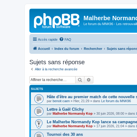
Malherbe Norman
Le forum du MNK96 - Les retrouvaill
Accès rapide
FAQ
Accueil
Index du forum
Rechercher
Sujets sans répon
Sujets sans réponse
Aller à la recherche avancée
Rechercher
Recherche avancée
SUJETS
Hâte d'être au premier match de cette nouvelle 
par
benoit caen
»
Hier, 21:29
» dans
Le forum du MNK96
Lettre à Gaël Clichy
par
Malherbe Normandy Kop
»
30 juin 2026, 08:00
» dans
Le Malherbe Normandy Kop lance sa campagne d
par
Malherbe Normandy Kop
»
17 juin 2026, 21:04
» dans
Tournoi des 30 ans