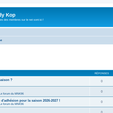
dy Kop
es des membres sur le net sont ici !
se
RÉPONSES
saison ?
0
0
Le forum du MNK96
'adhésion pour la saison 2026-2027 !
0
Le forum du MNK96
0