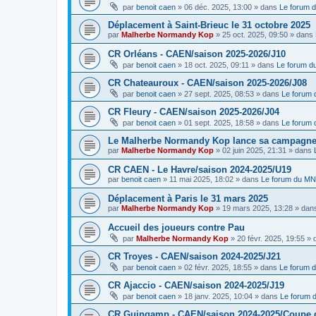
par
benoit caen
»
06 déc. 2025, 13:00
» dans
Le forum 
Déplacement à Saint-Brieuc le 31 octobre 2025
par
Malherbe Normandy Kop
»
25 oct. 2025, 09:50
» dans
CR Orléans - CAEN/saison 2025-2026/J10
par
benoit caen
»
18 oct. 2025, 09:11
» dans
Le forum 
CR Chateauroux - CAEN/saison 2025-2026/J08
par
benoit caen
»
27 sept. 2025, 08:53
» dans
Le forum
CR Fleury - CAEN/saison 2025-2026/J04
par
benoit caen
»
01 sept. 2025, 18:58
» dans
Le forum
Le Malherbe Normandy Kop lance sa campagne d
par
Malherbe Normandy Kop
»
02 juin 2025, 21:31
» dans
CR CAEN - Le Havre/saison 2024-2025/U19
par
benoit caen
»
11 mai 2025, 18:02
» dans
Le forum du M
Déplacement à Paris le 31 mars 2025
par
Malherbe Normandy Kop
»
19 mars 2025, 13:28
» dan
Accueil des joueurs contre Pau
par
Malherbe Normandy Kop
»
20 févr. 2025, 19:55
» 
CR Troyes - CAEN/saison 2024-2025/J21
par
benoit caen
»
02 févr. 2025, 18:55
» dans
Le forum 
CR Ajaccio - CAEN/saison 2024-2025/J19
par
benoit caen
»
18 janv. 2025, 10:04
» dans
Le forum
CR Guingamp - CAEN/saison 2024-2025/Coupe 