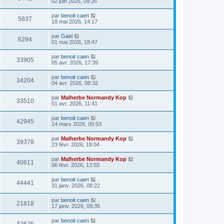
02 juin 2026, 09:26
par
benoit caen
5837
18 mai 2026, 14:17
par
Gael
6294
01 mai 2026, 18:47
par
benoit caen
33905
05 avr. 2026, 17:39
par
benoit caen
34204
04 avr. 2026, 08:32
par
Malherbe Normandy Kop
33510
01 avr. 2026, 11:41
par
benoit caen
42945
14 mars 2026, 09:53
par
Malherbe Normandy Kop
39378
23 févr. 2026, 18:04
par
Malherbe Normandy Kop
40611
06 févr. 2026, 13:55
par
benoit caen
44441
31 janv. 2026, 08:22
par
benoit caen
21818
17 janv. 2026, 09:35
par
benoit caen