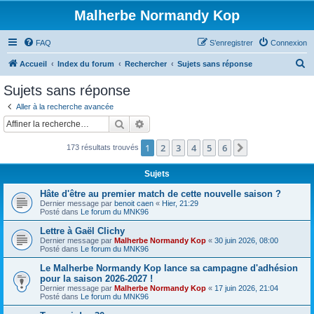
Malherbe Normandy Kop
FAQ
S’enregistrer
Connexion
R
Accueil
Index du forum
Rechercher
Sujets sans réponse
e
Sujets sans réponse
c
Aller à la recherche avancée
h
Rechercher
Recherche avancée
e
1
2
3
4
5
6
Suivante
173 résultats trouvés
r
c
Sujets
h
Hâte d'être au premier match de cette nouvelle saison ?
e
Dernier message par
benoit caen
«
Hier, 21:29
Posté dans
Le forum du MNK96
r
Lettre à Gaël Clichy
Dernier message par
Malherbe Normandy Kop
«
30 juin 2026, 08:00
Posté dans
Le forum du MNK96
Le Malherbe Normandy Kop lance sa campagne d'adhésion
pour la saison 2026-2027 !
Dernier message par
Malherbe Normandy Kop
«
17 juin 2026, 21:04
Posté dans
Le forum du MNK96