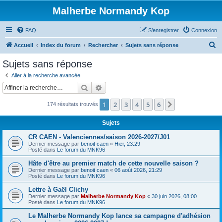
Malherbe Normandy Kop
FAQ
S’enregistrer
Connexion
R
Accueil
Index du forum
Rechercher
Sujets sans réponse
e
Sujets sans réponse
c
Aller à la recherche avancée
h
Rechercher
Recherche avancée
e
1
2
3
4
5
6
Suivante
174 résultats trouvés
r
c
Sujets
h
CR CAEN - Valenciennes/saison 2026-2027/J01
e
Dernier message par
benoit caen
«
Hier, 23:29
Posté dans
Le forum du MNK96
r
Hâte d'être au premier match de cette nouvelle saison ?
Dernier message par
benoit caen
«
06 août 2026, 21:29
Posté dans
Le forum du MNK96
Lettre à Gaël Clichy
Dernier message par
Malherbe Normandy Kop
«
30 juin 2026, 08:00
Posté dans
Le forum du MNK96
Le Malherbe Normandy Kop lance sa campagne d'adhésion