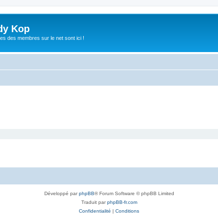
dy Kop
es des membres sur le net sont ici !
Développé par
phpBB
® Forum Software © phpBB Limited
Traduit par
phpBB-fr.com
Confidentialité
|
Conditions