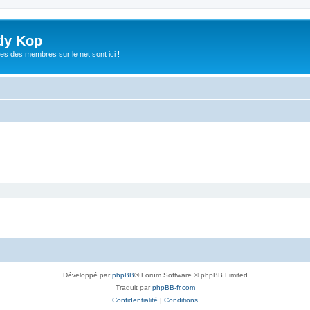
dy Kop
es des membres sur le net sont ici !
Développé par
phpBB
® Forum Software © phpBB Limited
Traduit par
phpBB-fr.com
Confidentialité
|
Conditions