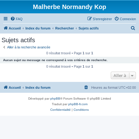
Malherbe Normandy Kop
FAQ
S’enregistrer
Connexion
R
Accueil
Index du forum
Rechercher
Sujets actifs
e
Sujets actifs
c
Aller à la recherche avancée
h
0 résultat trouvé • Page
1
sur
1
e
Aucun sujet ou message ne correspond à vos critères de recherche.
r
0 résultat trouvé • Page
1
sur
1
c
Aller à
h
Accueil
Index du forum
Heures au format
UTC+02:00
e
r
Développé par
phpBB
® Forum Software © phpBB Limited
Traduit par
phpBB-fr.com
Confidentialité
|
Conditions