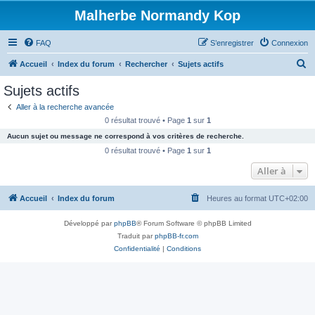
Malherbe Normandy Kop
FAQ
S’enregistrer
Connexion
R
Accueil
Index du forum
Rechercher
Sujets actifs
e
Sujets actifs
c
Aller à la recherche avancée
h
0 résultat trouvé • Page
1
sur
1
e
Aucun sujet ou message ne correspond à vos critères de recherche.
r
0 résultat trouvé • Page
1
sur
1
c
Aller à
h
Accueil
Index du forum
Heures au format
UTC+02:00
e
r
Développé par
phpBB
® Forum Software © phpBB Limited
Traduit par
phpBB-fr.com
Confidentialité
|
Conditions