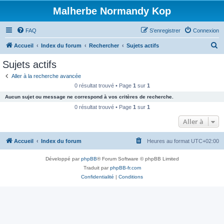
Malherbe Normandy Kop
FAQ
S’enregistrer
Connexion
R
Accueil
Index du forum
Rechercher
Sujets actifs
e
Sujets actifs
c
Aller à la recherche avancée
h
0 résultat trouvé • Page
1
sur
1
e
Aucun sujet ou message ne correspond à vos critères de recherche.
r
0 résultat trouvé • Page
1
sur
1
c
Aller à
h
Accueil
Index du forum
Heures au format
UTC+02:00
e
r
Développé par
phpBB
® Forum Software © phpBB Limited
Traduit par
phpBB-fr.com
Confidentialité
|
Conditions