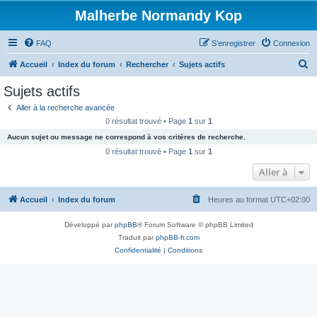
Malherbe Normandy Kop
FAQ
S’enregistrer
Connexion
R
Accueil
Index du forum
Rechercher
Sujets actifs
e
Sujets actifs
c
Aller à la recherche avancée
h
0 résultat trouvé • Page
1
sur
1
e
Aucun sujet ou message ne correspond à vos critères de recherche.
r
0 résultat trouvé • Page
1
sur
1
c
Aller à
h
Accueil
Index du forum
Heures au format
UTC+02:00
e
r
Développé par
phpBB
® Forum Software © phpBB Limited
Traduit par
phpBB-fr.com
Confidentialité
|
Conditions