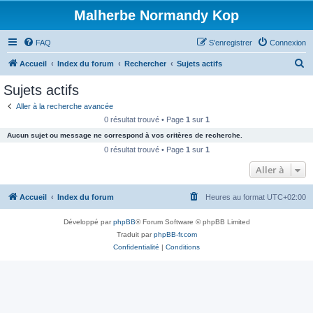
Malherbe Normandy Kop
FAQ
S’enregistrer
Connexion
R
Accueil
Index du forum
Rechercher
Sujets actifs
e
Sujets actifs
c
Aller à la recherche avancée
h
0 résultat trouvé • Page
1
sur
1
e
Aucun sujet ou message ne correspond à vos critères de recherche.
r
0 résultat trouvé • Page
1
sur
1
c
Aller à
h
Accueil
Index du forum
Heures au format
UTC+02:00
e
r
Développé par
phpBB
® Forum Software © phpBB Limited
Traduit par
phpBB-fr.com
Confidentialité
|
Conditions