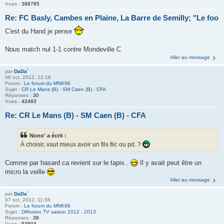
Vues :
388785
Re: FC Basly, Cambes en Plaine, La Barre de Semilly; "Le foo
C'est du Hand je pense
Nous match nul 1-1 contre Mondeville C
Aller au message
par
DaDa`
08 oct. 2012, 12:18
Forum :
Le forum du MNK96
Sujet :
CR Le Mans (B) - SM Caen (B) - CFA
Réponses :
30
Vues :
42483
Re: CR Le Mans (B) - SM Caen (B) - CFA
Nono' a écrit :
À choisir, vaut mieux avoir un fils flic ou pd. ?
Comme par hasard ca revient sur le tapis..
Il y avait peut être un
micro la veille
Aller au message
par
DaDa`
07 oct. 2012, 11:06
Forum :
Le forum du MNK96
Sujet :
Diffusion TV saison 2012 - 2013
Réponses :
38
Vues :
53504