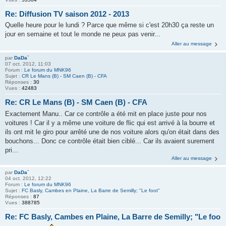
Re: Diffusion TV saison 2012 - 2013
Quelle heure pour le lundi ? Parce que même si c'est 20h30 ça reste un
jour en semaine et tout le monde ne peux pas venir...
Aller au message
par
DaDa`
07 oct. 2012, 11:03
Forum :
Le forum du MNK96
Sujet :
CR Le Mans (B) - SM Caen (B) - CFA
Réponses :
30
Vues :
42483
Re: CR Le Mans (B) - SM Caen (B) - CFA
Exactement Manu.. Car ce contrôle a été mit en place juste pour nos
voitures ! Car il y a même une voiture de flic qui est arrivé à la bourre et
ils ont mit le giro pour arrêté une de nos voiture alors qu'on était dans des
bouchons... Donc ce contrôle était bien ciblé... Car ils avaient surement
pri...
Aller au message
par
DaDa`
04 oct. 2012, 12:22
Forum :
Le forum du MNK96
Sujet :
FC Basly, Cambes en Plaine, La Barre de Semilly; "Le foot"
Réponses :
87
Vues :
388785
Re: FC Basly, Cambes en Plaine, La Barre de Semilly; "Le foo