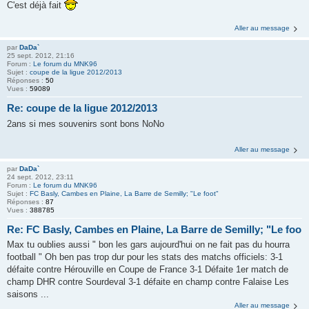
C'est déjà fait
Aller au message
par
DaDa`
25 sept. 2012, 21:16
Forum :
Le forum du MNK96
Sujet :
coupe de la ligue 2012/2013
Réponses :
50
Vues :
59089
Re: coupe de la ligue 2012/2013
2ans si mes souvenirs sont bons NoNo
Aller au message
par
DaDa`
24 sept. 2012, 23:11
Forum :
Le forum du MNK96
Sujet :
FC Basly, Cambes en Plaine, La Barre de Semilly; "Le foot"
Réponses :
87
Vues :
388785
Re: FC Basly, Cambes en Plaine, La Barre de Semilly; "Le foo
Max tu oublies aussi " bon les gars aujourd'hui on ne fait pas du hourra
football " Oh ben pas trop dur pour les stats des matchs officiels: 3-1
défaite contre Hérouville en Coupe de France 3-1 Défaite 1er match de
champ DHR contre Sourdeval 3-1 défaite en champ contre Falaise Les
saisons ...
Aller au message