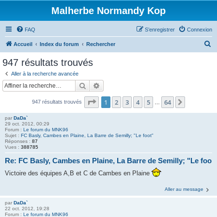
Malherbe Normandy Kop
FAQ
S’enregistrer
Connexion
R
Accueil
Index du forum
Rechercher
e
947 résultats trouvés
c
Aller à la recherche avancée
h
Rechercher
Recherche avancée
e
Page
1
sur
64
1
2
3
4
5
64
Suivante
947 résultats trouvés
r
…
c
par
DaDa`
29 oct. 2012, 00:29
h
Forum :
Le forum du MNK96
Sujet :
FC Basly, Cambes en Plaine, La Barre de Semilly; "Le foot"
e
Réponses :
87
Vues :
388785
r
Re: FC Basly, Cambes en Plaine, La Barre de Semilly; "Le foo
Victoire des équipes A,B et C de Cambes en Plaine
Aller au message
par
DaDa`
22 oct. 2012, 19:28
Forum :
Le forum du MNK96