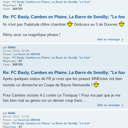
Sujet :
FC Basly, Cambes en Plaine, La Barre de Semilly; "Le foot"
Réponses :
87
Vues :
388785
Re: FC Basly, Cambes en Plaine, La Barre de Semilly; "Le foo
Ils n'ont pas l'habitude d'être chambrer
Dédicace au 3 de Douvres
Rémy avec sa magnifique phrase !
Aller au message
par
DaDa`
14 oct. 2012, 22:36
Forum :
Le forum du MNK96
Sujet :
FC Basly, Cambes en Plaine, La Barre de Semilly; "Le foot"
Réponses :
87
Vues :
388785
Re: FC Basly, Cambes en Plaine, La Barre de Semilly; "Le foo
Après quelques status de FB je crois que les joueurs MNKistes ont bien
tournés ce dimanche en Coupe de Basse Normandie !
Pour Cambes victoire 4-1 contre Le Tronquay ! Pour ma part que je me
fais bien mal au genou sur un dernier coup franc...
Aller au message
par
DaDa`
08 oct. 2012, 17:20
Forum :
Le forum du MNK96
Sujet :
FC Basly, Cambes en Plaine, La Barre de Semilly; "Le foot"
Réponses :
87