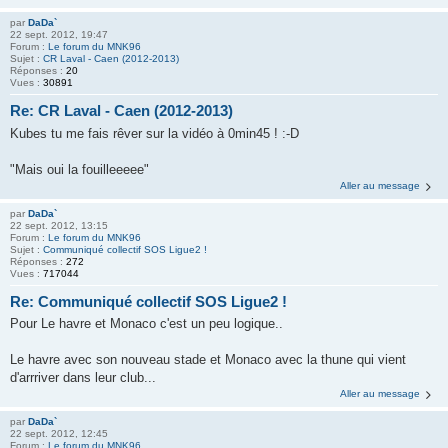
par
DaDa`
22 sept. 2012, 19:47
Forum :
Le forum du MNK96
Sujet :
CR Laval - Caen (2012-2013)
Réponses :
20
Vues :
30891
Re: CR Laval - Caen (2012-2013)
Kubes tu me fais rêver sur la vidéo à 0min45 ! :-D
"Mais oui la fouilleeeee"
Aller au message
par
DaDa`
22 sept. 2012, 13:15
Forum :
Le forum du MNK96
Sujet :
Communiqué collectif SOS Ligue2 !
Réponses :
272
Vues :
717044
Re: Communiqué collectif SOS Ligue2 !
Pour Le havre et Monaco c'est un peu logique..
Le havre avec son nouveau stade et Monaco avec la thune qui vient
d'arrriver dans leur club...
Aller au message
par
DaDa`
22 sept. 2012, 12:45
Forum :
Le forum du MNK96