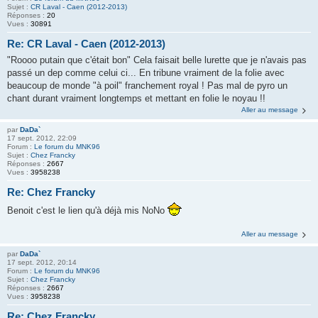
Sujet :
CR Laval - Caen (2012-2013)
Réponses :
20
Vues :
30891
Re: CR Laval - Caen (2012-2013)
"Roooo putain que c'était bon" Cela faisait belle lurette que je n'avais pas
passé un dep comme celui ci... En tribune vraiment de la folie avec
beaucoup de monde "à poil" franchement royal ! Pas mal de pyro un
chant durant vraiment longtemps et mettant en folie le noyau !!
Aller au message
par
DaDa`
17 sept. 2012, 22:09
Forum :
Le forum du MNK96
Sujet :
Chez Francky
Réponses :
2667
Vues :
3958238
Re: Chez Francky
Benoit c'est le lien qu'à déjà mis NoNo
Aller au message
par
DaDa`
17 sept. 2012, 20:14
Forum :
Le forum du MNK96
Sujet :
Chez Francky
Réponses :
2667
Vues :
3958238
Re: Chez Francky