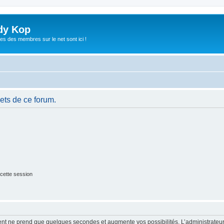
dy Kop
es des membres sur le net sont ici !
ets de ce forum.
cette session
ment ne prend que quelques secondes et augmente vos possibilités. L’administrate