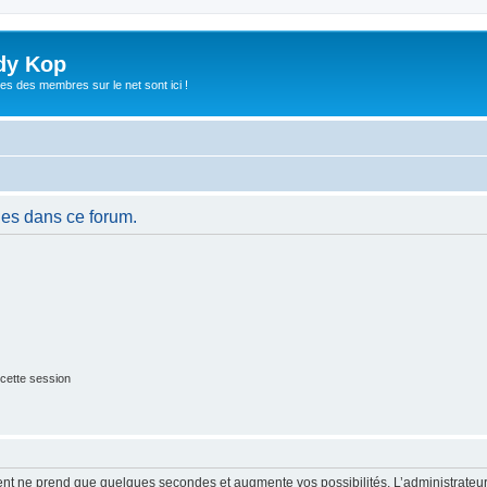
dy Kop
es des membres sur le net sont ici !
es dans ce forum.
cette session
ment ne prend que quelques secondes et augmente vos possibilités. L’administrate