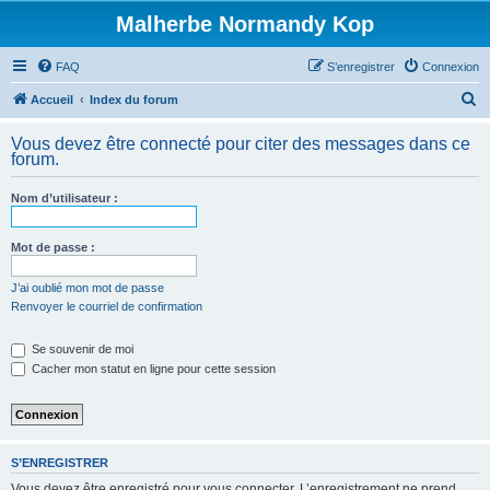
Malherbe Normandy Kop
FAQ
S’enregistrer
Connexion
R
Accueil
Index du forum
e
Vous devez être connecté pour citer des messages dans ce
c
forum.
h
Nom d’utilisateur :
e
r
Mot de passe :
c
h
J’ai oublié mon mot de passe
Renvoyer le courriel de confirmation
e
r
Se souvenir de moi
Cacher mon statut en ligne pour cette session
S’ENREGISTRER
Vous devez être enregistré pour vous connecter. L’enregistrement ne prend