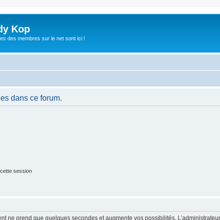
dy Kop
es des membres sur le net sont ici !
es dans ce forum.
cette session
ment ne prend que quelques secondes et augmente vos possibilités. L’administrate