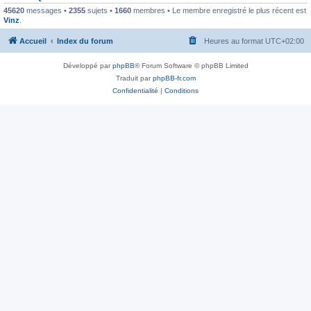
45620
messages •
2355
sujets •
1660
membres • Le membre enregistré le plus récent est
Vinz
.
Accueil
Index du forum
Heures au format
UTC+02:00
Développé par
phpBB
® Forum Software © phpBB Limited
Traduit par
phpBB-fr.com
Confidentialité
|
Conditions