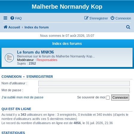
Malherbe Normandy Kop
FAQ
S’enregistrer
Connexion
R
Accueil
Index du forum
e
Nous sommes le 07 août 2026, 15:07
c
Index des forums
h
Le forum du MNK96
e
Bienvenue sur le forum du Malherbe Normandy Kop...
Modérateur :
Responsables
r
Sujets :
2352
c
CONNEXION
•
S’ENREGISTRER
h
Nom d’utilisateur :
e
Mot de passe :
r
J’ai oublié mon mot de passe
Se souvenir de moi
QUI EST EN LIGNE
Au total il y a
343
utilisateurs en ligne : 3 enregistrés, 0 invisible et 340 invités (d’après le
nombre d’utilisateurs actifs ces 5 dernières minutes)
Le record du nombre d’utilisateurs en ligne est de
4856
, le 31 juil. 2026, 21:36
STATISTIQUES