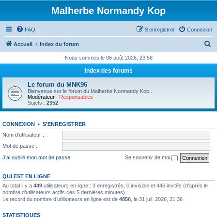
Malherbe Normandy Kop
FAQ
S’enregistrer
Connexion
R
Accueil
Index du forum
e
Nous sommes le 06 août 2026, 23:58
c
Index des forums
h
Le forum du MNK96
e
Bienvenue sur le forum du Malherbe Normandy Kop...
Modérateur :
Responsables
r
Sujets :
2352
c
CONNEXION
•
S’ENREGISTRER
h
Nom d’utilisateur :
e
Mot de passe :
r
J’ai oublié mon mot de passe
Se souvenir de moi
QUI EST EN LIGNE
Au total il y a
449
utilisateurs en ligne : 3 enregistrés, 0 invisible et 446 invités (d’après le
nombre d’utilisateurs actifs ces 5 dernières minutes)
Le record du nombre d’utilisateurs en ligne est de
4856
, le 31 juil. 2026, 21:36
STATISTIQUES