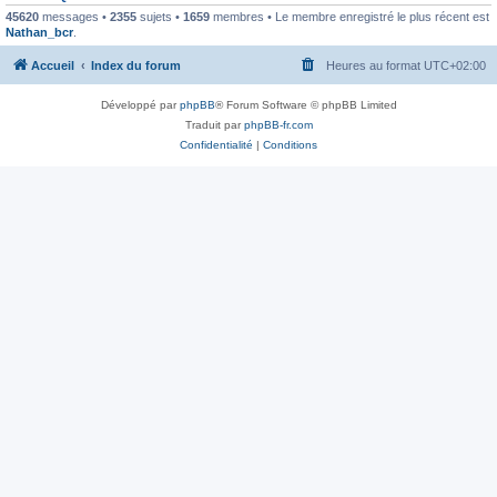
45620
messages •
2355
sujets •
1659
membres • Le membre enregistré le plus récent est
Nathan_bcr
.
Accueil
Index du forum
Heures au format
UTC+02:00
Développé par
phpBB
® Forum Software © phpBB Limited
Traduit par
phpBB-fr.com
Confidentialité
|
Conditions