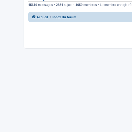
45619
messages •
2354
sujets •
1659
membres • Le membre enregistré l
Accueil
Index du forum