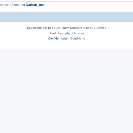
e plus récent est
Nathan_bcr
.
Développé par
phpBB
® Forum Software © phpBB Limited
Traduit par
phpBB-fr.com
Confidentialité
|
Conditions