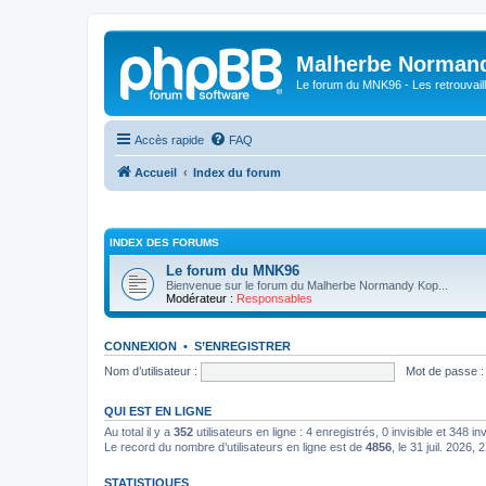
Malherbe Norman
Le forum du MNK96 - Les retrouvaill
Accès rapide
FAQ
Accueil
Index du forum
INDEX DES FORUMS
Le forum du MNK96
Bienvenue sur le forum du Malherbe Normandy Kop...
Modérateur :
Responsables
CONNEXION
•
S’ENREGISTRER
Nom d’utilisateur :
Mot de passe :
QUI EST EN LIGNE
Au total il y a
352
utilisateurs en ligne : 4 enregistrés, 0 invisible et 348 i
Le record du nombre d’utilisateurs en ligne est de
4856
, le 31 juil. 2026, 
STATISTIQUES