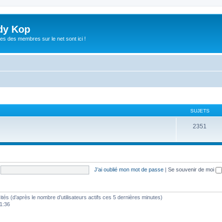
dy Kop
es des membres sur le net sont ici !
SUJETS
2351
J’ai oublié mon mot de passe
|
Se souvenir de moi
nvités (d’après le nombre d’utilisateurs actifs ces 5 dernières minutes)
21:36