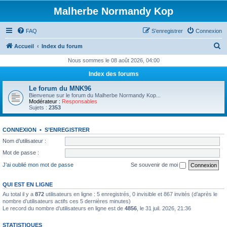
Malherbe Normandy Kop
FAQ
S’enregistrer
Connexion
R
Accueil
Index du forum
e
Nous sommes le 08 août 2026, 04:00
c
Index des forums
h
Le forum du MNK96
e
Bienvenue sur le forum du Malherbe Normandy Kop...
Modérateur :
Responsables
r
Sujets :
2353
c
CONNEXION
•
S’ENREGISTRER
h
Nom d’utilisateur :
e
Mot de passe :
r
J’ai oublié mon mot de passe
Se souvenir de moi
QUI EST EN LIGNE
Au total il y a
872
utilisateurs en ligne : 5 enregistrés, 0 invisible et 867 invités (d’après le
nombre d’utilisateurs actifs ces 5 dernières minutes)
Le record du nombre d’utilisateurs en ligne est de
4856
, le 31 juil. 2026, 21:36
STATISTIQUES