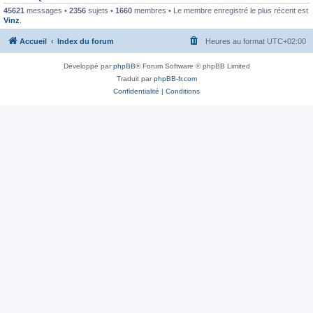
45621
messages •
2356
sujets •
1660
membres • Le membre enregistré le plus récent est
Vinz
.
Accueil
Index du forum
Heures au format
UTC+02:00
Développé par
phpBB
® Forum Software © phpBB Limited
Traduit par
phpBB-fr.com
Confidentialité
|
Conditions