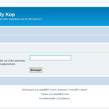
dy Kop
es des membres sur le net sont ici !
iée via votre panneau
enregistrement.
Développé par
phpBB
® Forum Software © phpBB Limited
Traduit par
phpBB-fr.com
Confidentialité
|
Conditions