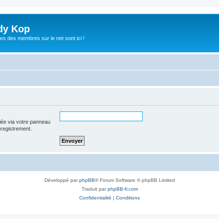
dy Kop
es des membres sur le net sont ici !
iée via votre panneau
enregistrement.
Développé par
phpBB
® Forum Software © phpBB Limited
Traduit par
phpBB-fr.com
Confidentialité
|
Conditions