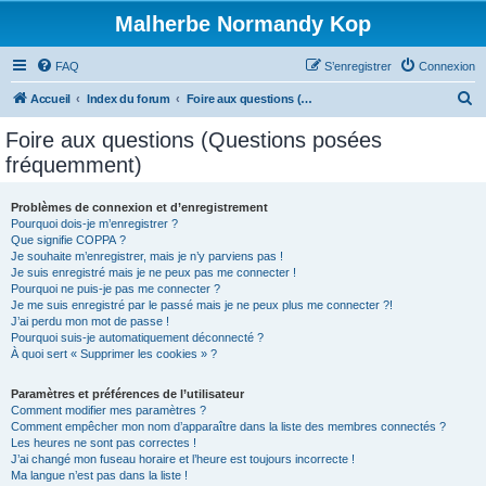
Malherbe Normandy Kop
FAQ
S’enregistrer
Connexion
R
Accueil
Index du forum
Foire aux questions (Questions posées fréquemment)
e
Foire aux questions (Questions posées
c
fréquemment)
h
e
Problèmes de connexion et d’enregistrement
Pourquoi dois-je m’enregistrer ?
r
Que signifie COPPA ?
c
Je souhaite m’enregistrer, mais je n’y parviens pas !
Je suis enregistré mais je ne peux pas me connecter !
h
Pourquoi ne puis-je pas me connecter ?
Je me suis enregistré par le passé mais je ne peux plus me connecter ?!
e
J’ai perdu mon mot de passe !
r
Pourquoi suis-je automatiquement déconnecté ?
À quoi sert « Supprimer les cookies » ?
Paramètres et préférences de l’utilisateur
Comment modifier mes paramètres ?
Comment empêcher mon nom d’apparaître dans la liste des membres connectés ?
Les heures ne sont pas correctes !
J’ai changé mon fuseau horaire et l’heure est toujours incorrecte !
Ma langue n’est pas dans la liste !