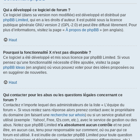
Qui a développé ce logiciel de forum ?
Ce logiciel (dans sa version non modifiée) est développé et distribué par
phpBB Limited
, qui en a les droits d’auteur. Il est publié sous la licence
publique générale GNU version 2 (GPL-2.0) et peut être diffusé librement. Pour
plus d’informations, visitez la page «
À propos de phpBB
» (en anglais).
Haut
Pourquoi la fonctionnalité X n’est pas disponible ?
Ce logiciel a été développé et mis sous licence par phpBB Limited. Si vous
pensez qu’une fonctionnalité nécessite d’être ajoutée, visitez la page
phpBB Ideas
(en anglais) où vous pouvez voter pour des idées proposées ou
en suggérer de nouvelles.
Haut
Qui contacter pour les abus ou les questions légales concernant ce
forum ?
Contactez n’importe lequel des administrateurs de la liste « L’équipe du
forum ». Si vous restez sans réponse alors prenez contact avec le propriétaire
du domaine (en faisant une
recherche sur whois
) ou si un service gratuit est
utilisé (exemple : Yahoo!, Free, f2s.com, etc.), avec le service de gestion ou des
abus. Notez que phpBB Limited
n’a absolument aucun contrôle
et ne peut
être, en aucun cas, tenu pour responsable sur
comment
,
où
ou
par qui
ce
forum est utilisé. Il est inutile de contacter phpBB Limited pour toute question