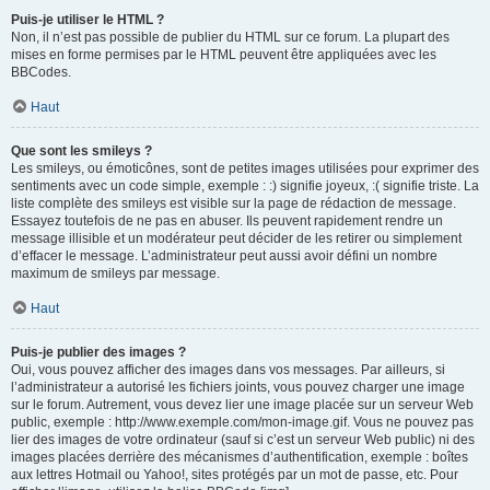
Puis-je utiliser le HTML ?
Non, il n’est pas possible de publier du HTML sur ce forum. La plupart des
mises en forme permises par le HTML peuvent être appliquées avec les
BBCodes.
Haut
Que sont les smileys ?
Les smileys, ou émoticônes, sont de petites images utilisées pour exprimer des
sentiments avec un code simple, exemple : :) signifie joyeux, :( signifie triste. La
liste complète des smileys est visible sur la page de rédaction de message.
Essayez toutefois de ne pas en abuser. Ils peuvent rapidement rendre un
message illisible et un modérateur peut décider de les retirer ou simplement
d’effacer le message. L’administrateur peut aussi avoir défini un nombre
maximum de smileys par message.
Haut
Puis-je publier des images ?
Oui, vous pouvez afficher des images dans vos messages. Par ailleurs, si
l’administrateur a autorisé les fichiers joints, vous pouvez charger une image
sur le forum. Autrement, vous devez lier une image placée sur un serveur Web
public, exemple : http://www.exemple.com/mon-image.gif. Vous ne pouvez pas
lier des images de votre ordinateur (sauf si c’est un serveur Web public) ni des
images placées derrière des mécanismes d’authentification, exemple : boîtes
aux lettres Hotmail ou Yahoo!, sites protégés par un mot de passe, etc. Pour