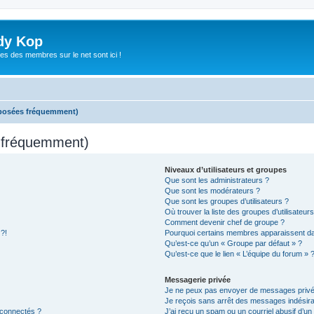
dy Kop
es des membres sur le net sont ici !
 posées fréquemment)
s fréquemment)
Niveaux d’utilisateurs et groupes
Que sont les administrateurs ?
Que sont les modérateurs ?
Que sont les groupes d’utilisateurs ?
Où trouver la liste des groupes d’utilisateur
Comment devenir chef de groupe ?
 ?!
Pourquoi certains membres apparaissent dan
Qu’est-ce qu’un « Groupe par défaut » ?
Qu’est-ce que le lien « L’équipe du forum » 
Messagerie privée
Je ne peux pas envoyer de messages privé
Je reçois sans arrêt des messages indésira
 connectés ?
J’ai reçu un spam ou un courriel abusif d’u