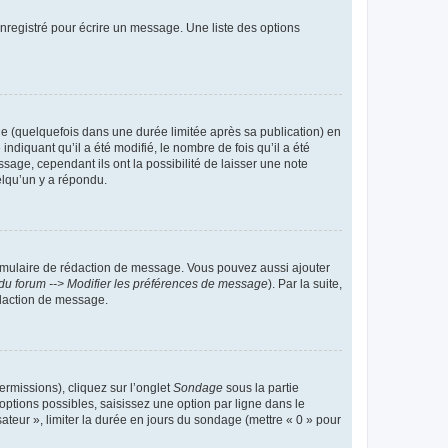
nregistré pour écrire un message. Une liste des options
 (quelquefois dans une durée limitée après sa publication) en
iquant qu’il a été modifié, le nombre de fois qu’il a été
sage, cependant ils ont la possibilité de laisser une note
elqu’un y a répondu.
rmulaire de rédaction de message. Vous pouvez aussi ajouter
du forum --> Modifier les préférences de message
). Par la suite,
daction de message.
ermissions), cliquez sur l’onglet
Sondage
sous la partie
ptions possibles, saisissez une option par ligne dans le
ateur », limiter la durée en jours du sondage (mettre « 0 » pour