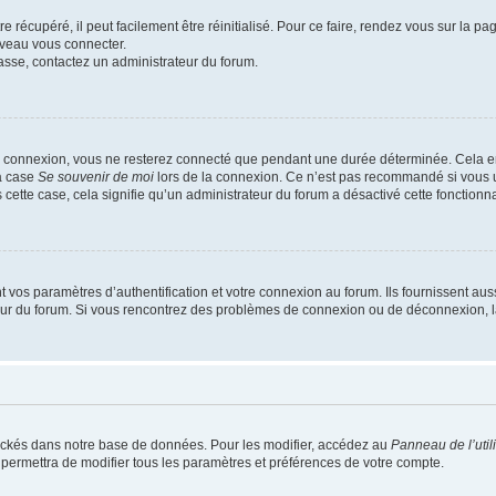
 récupéré, il peut facilement être réinitialisé. Pour ce faire, rendez vous sur la p
uveau vous connecter.
passe, contactez un administrateur du forum.
e connexion, vous ne resterez connecté que pendant une durée déterminée. Cela em
la case
Se souvenir de moi
lors de la connexion. Ce n’est pas recommandé si vous u
s cette case, cela signifie qu’un administrateur du forum a désactivé cette fonctionna
os paramètres d’authentification et votre connexion au forum. Ils fournissent aussi
teur du forum. Si vous rencontrez des problèmes de connexion ou de déconnexion, l
ockés dans notre base de données. Pour les modifier, accédez au
Panneau de l’util
 permettra de modifier tous les paramètres et préférences de votre compte.