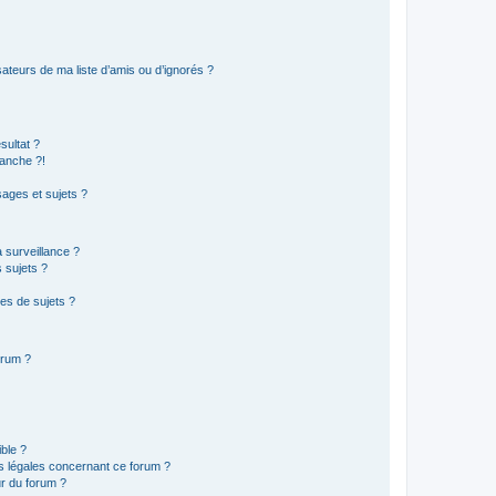
ateurs de ma liste d’amis ou d’ignorés ?
sultat ?
anche ?!
ages et sujets ?
a surveillance ?
 sujets ?
es de sujets ?
orum ?
ible ?
ns légales concernant ce forum ?
r du forum ?