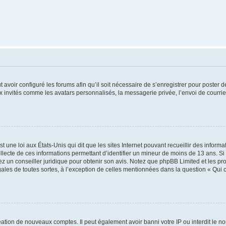
t avoir configuré les forums afin qu’il soit nécessaire de s’enregistrer pour poster
x invités comme les avatars personnalisés, la messagerie privée, l’envoi de courri
t une loi aux États-Unis qui dit que les sites Internet pouvant recueillir des infor
ollecte de ces informations permettant d’identifier un mineur de moins de 13 ans. S
tez un conseiller juridique pour obtenir son avis. Notez que phpBB Limited et les pr
gales de toutes sortes, à l’exception de celles mentionnées dans la question « Qui
réation de nouveaux comptes. Il peut également avoir banni votre IP ou interdit le no