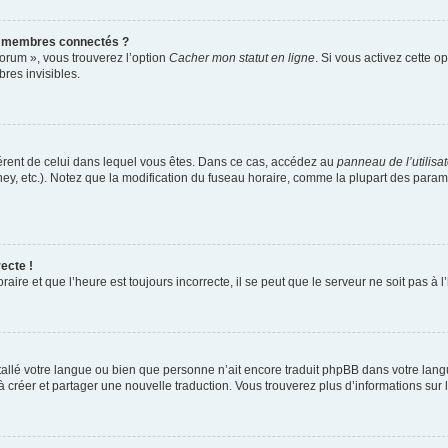
s membres connectés ?
forum », vous trouverez l’option
Cacher mon statut en ligne
. Si vous activez cette o
es invisibles.
ifférent de celui dans lequel vous êtes. Dans ce cas, accédez au
panneau de l’utilisa
ney, etc.). Notez que la modification du fuseau horaire, comme la plupart des para
ecte !
aire et que l’heure est toujours incorrecte, il se peut que le serveur ne soit pas à
installé votre langue ou bien que personne n’ait encore traduit phpBB dans votre l
s à créer et partager une nouvelle traduction. Vous trouverez plus d’informations sur l