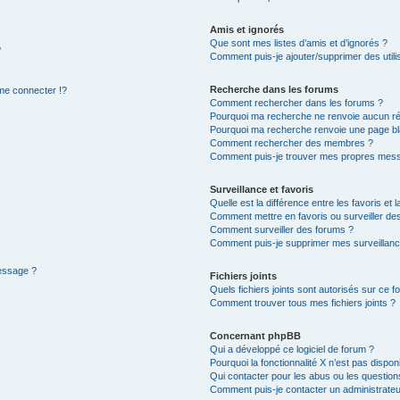
Amis et ignorés
Que sont mes listes d’amis et d’ignorés ?
?
Comment puis-je ajouter/supprimer des utilis
Recherche dans les forums
e connecter !?
Comment rechercher dans les forums ?
Pourquoi ma recherche ne renvoie aucun ré
Pourquoi ma recherche renvoie une page bl
Comment rechercher des membres ?
Comment puis-je trouver mes propres mess
Surveillance et favoris
Quelle est la différence entre les favoris et l
Comment mettre en favoris ou surveiller des
Comment surveiller des forums ?
Comment puis-je supprimer mes surveillanc
message ?
Fichiers joints
Quels fichiers joints sont autorisés sur ce f
Comment trouver tous mes fichiers joints ?
Concernant phpBB
Qui a développé ce logiciel de forum ?
Pourquoi la fonctionnalité X n’est pas dispon
Qui contacter pour les abus ou les questio
Comment puis-je contacter un administrateu