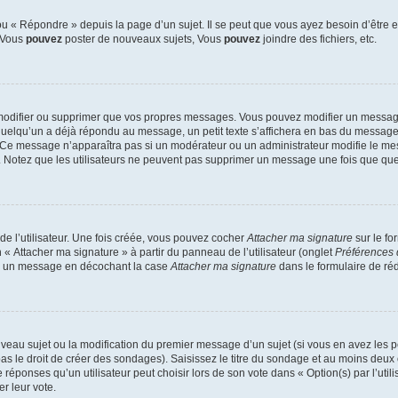
 « Répondre » depuis la page d’un sujet. Il se peut que vous ayez besoin d’être e
: Vous
pouvez
poster de nouveaux sujets, Vous
pouvez
joindre des fichiers, etc.
modifier ou supprimer que vos propres messages. Vous pouvez modifier un message
lqu’un a déjà répondu au message, un petit texte s’affichera en bas du message ind
n. Ce message n’apparaîtra pas si un modérateur ou un administrateur modifie le mes
ive. Notez que les utilisateurs ne peuvent pas supprimer un message une fois que qu
e l’utilisateur. Une fois créée, vous pouvez cocher
Attacher ma signature
sur le fo
 « Attacher ma signature » à partir du panneau de l’utilisateur (onglet
Préférences 
 à un message en décochant la case
Attacher ma signature
dans le formulaire de ré
ouveau sujet ou la modification du premier message d’un sujet (si vous en avez les p
 le droit de créer des sondages). Saisissez le titre du sondage et au moins deux o
onses qu’un utilisateur peut choisir lors de son vote dans « Option(s) par l’utilis
er leur vote.