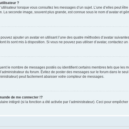
tilisateur ?
utilisateur lorsque vous consultez les messages d’un sujet. L’une d’elles peut êtr
rum. La seconde image, souvent plus grande, est connue sous le nom d’avatar et 
s pouvez ajouter un avatar en utilisant l’une des quatre méthodes d’avatar suivantes 
ont ils sont mis à disposition. Si vous ne pouvez pas utiliser d’avatar, contactez un
iquent le nombre de messages postés ou identifient certains membres tels que les 
ar l’administrateur du forum. Évitez de poster des messages sur le forum dans le seu
ministrateur) peut facilement abaisser votre compteur de messages.
mande de me connecter !?
re intégré (si la fonction a été activée par l’administrateur). Ceci pour empêcher l’u