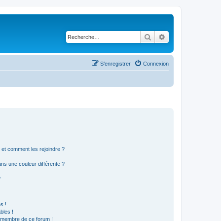
Rechercher
Recherche avancé
S’enregistrer
Connexion
s et comment les rejoindre ?
s une couleur différente ?
?
s !
bles !
n membre de ce forum !