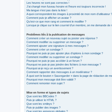
Les heures ne sont pas correctes !
J’ai changé mon fuseau horaire et l’heure est toujours incorrecte !
Ma langue n’est pas dans la liste !
A quoi correspondent les images à proximité de mon nom d’utilisateur 
Comment puis-je afficher un avatar ?
Qu’est-ce que mon rang et comment le modifier ?
Lorsque je clique sur le lien
courriel
d’un membre, on me demande de m
Problèmes liés à la publication de messages
Comment créer un nouveau sujet ou poster une réponse ?
Comment modifier ou supprimer un message ?
Comment ajouter une signature à mes messages ?
Comment créer un sondage ?
Pourquoi ne puis-je pas ajouter plus d’options à mon sondage ?
Comment modifier ou supprimer un sondage ?
Pourquoi ne puis-je pas accéder à un forum ?
Pourquoi ne puis-je pas joindre des fichiers à mon message ?
Pourquoi ai-je reçu un avertissement ?
Comment rapporter des messages à un modérateur ?
À quoi sert le bouton « Sauvegarder » dans la page de rédaction de 
Pourquoi mon message doit être validé ?
Comment remonter mon sujet ?
Mise en forme et types de sujets
Que sont les BBCodes ?
Puis-je utiliser le HTML ?
Que sont les smileys ?
Puis-je publier des images ?
Que sont les annonces globales ?