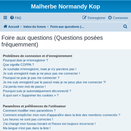
Malherbe Normandy Kop
FAQ
S’enregistrer
Connexion
R
Accueil
Index du forum
Foire aux questions (Questions posées fréquemment)
e
Foire aux questions (Questions posées
c
fréquemment)
h
e
Problèmes de connexion et d’enregistrement
Pourquoi dois-je m’enregistrer ?
r
Que signifie COPPA ?
c
Je souhaite m’enregistrer, mais je n’y parviens pas !
Je suis enregistré mais je ne peux pas me connecter !
h
Pourquoi ne puis-je pas me connecter ?
Je me suis enregistré par le passé mais je ne peux plus me connecter ?!
e
J’ai perdu mon mot de passe !
r
Pourquoi suis-je automatiquement déconnecté ?
À quoi sert « Supprimer les cookies » ?
Paramètres et préférences de l’utilisateur
Comment modifier mes paramètres ?
Comment empêcher mon nom d’apparaître dans la liste des membres connectés ?
Les heures ne sont pas correctes !
J’ai changé mon fuseau horaire et l’heure est toujours incorrecte !
Ma langue n’est pas dans la liste !