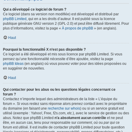
Qui a développé ce logiciel de forum ?
Ce logiciel (dans sa version non modifiée) est développé et distribué par
phpBB Limited
, qui en a les droits d’auteur. Il est publié sous la licence
publique générale GNU version 2 (GPL-2.0) et peut être diffusé librement. Pour
plus d’informations, visitez la page «
À propos de phpBB
» (en anglais).
Haut
Pourquoi la fonctionnalité X n’est pas disponible ?
Ce logiciel a été développé et mis sous licence par phpBB Limited. Si vous
pensez qu’une fonctionnalité nécessite d’être ajoutée, visitez la page
phpBB Ideas
(en anglais) où vous pouvez voter pour des idées proposées ou
en suggérer de nouvelles.
Haut
Qui contacter pour les abus ou les questions légales concernant ce
forum ?
Contactez n’importe lequel des administrateurs de la liste « L’équipe du
forum ». Si vous restez sans réponse alors prenez contact avec le propriétaire
du domaine (en faisant une
recherche sur whois
) ou si un service gratuit est
utilisé (exemple : Yahoo!, Free, f2s.com, etc.), avec le service de gestion ou des
abus. Notez que phpBB Limited
n’a absolument aucun contrôle
et ne peut
être, en aucun cas, tenu pour responsable sur
comment
,
où
ou
par qui
ce
forum est utilisé. Il est inutile de contacter phpBB Limited pour toute question