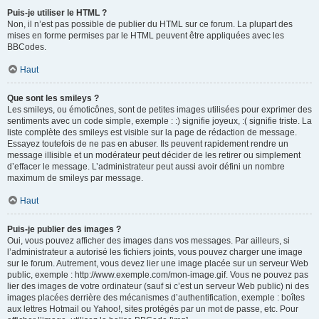
Puis-je utiliser le HTML ?
Non, il n’est pas possible de publier du HTML sur ce forum. La plupart des
mises en forme permises par le HTML peuvent être appliquées avec les
BBCodes.
Haut
Que sont les smileys ?
Les smileys, ou émoticônes, sont de petites images utilisées pour exprimer des
sentiments avec un code simple, exemple : :) signifie joyeux, :( signifie triste. La
liste complète des smileys est visible sur la page de rédaction de message.
Essayez toutefois de ne pas en abuser. Ils peuvent rapidement rendre un
message illisible et un modérateur peut décider de les retirer ou simplement
d’effacer le message. L’administrateur peut aussi avoir défini un nombre
maximum de smileys par message.
Haut
Puis-je publier des images ?
Oui, vous pouvez afficher des images dans vos messages. Par ailleurs, si
l’administrateur a autorisé les fichiers joints, vous pouvez charger une image
sur le forum. Autrement, vous devez lier une image placée sur un serveur Web
public, exemple : http://www.exemple.com/mon-image.gif. Vous ne pouvez pas
lier des images de votre ordinateur (sauf si c’est un serveur Web public) ni des
images placées derrière des mécanismes d’authentification, exemple : boîtes
aux lettres Hotmail ou Yahoo!, sites protégés par un mot de passe, etc. Pour