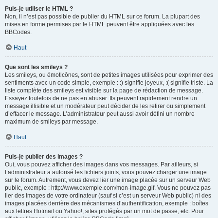
Puis-je utiliser le HTML ?
Non, il n’est pas possible de publier du HTML sur ce forum. La plupart des
mises en forme permises par le HTML peuvent être appliquées avec les
BBCodes.
Haut
Que sont les smileys ?
Les smileys, ou émoticônes, sont de petites images utilisées pour exprimer des
sentiments avec un code simple, exemple : :) signifie joyeux, :( signifie triste. La
liste complète des smileys est visible sur la page de rédaction de message.
Essayez toutefois de ne pas en abuser. Ils peuvent rapidement rendre un
message illisible et un modérateur peut décider de les retirer ou simplement
d’effacer le message. L’administrateur peut aussi avoir défini un nombre
maximum de smileys par message.
Haut
Puis-je publier des images ?
Oui, vous pouvez afficher des images dans vos messages. Par ailleurs, si
l’administrateur a autorisé les fichiers joints, vous pouvez charger une image
sur le forum. Autrement, vous devez lier une image placée sur un serveur Web
public, exemple : http://www.exemple.com/mon-image.gif. Vous ne pouvez pas
lier des images de votre ordinateur (sauf si c’est un serveur Web public) ni des
images placées derrière des mécanismes d’authentification, exemple : boîtes
aux lettres Hotmail ou Yahoo!, sites protégés par un mot de passe, etc. Pour