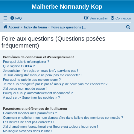
Malherbe Normandy Kop
FAQ
S’enregistrer
Connexion
R
Accueil
Index du forum
Foire aux questions (Questions posées fréquemment)
e
Foire aux questions (Questions posées
c
fréquemment)
h
e
Problèmes de connexion et d’enregistrement
Pourquoi dois-je m’enregistrer ?
r
Que signifie COPPA ?
c
Je souhaite m’enregistrer, mais je n’y parviens pas !
Je suis enregistré mais je ne peux pas me connecter !
h
Pourquoi ne puis-je pas me connecter ?
Je me suis enregistré par le passé mais je ne peux plus me connecter ?!
e
J’ai perdu mon mot de passe !
r
Pourquoi suis-je automatiquement déconnecté ?
À quoi sert « Supprimer les cookies » ?
Paramètres et préférences de l’utilisateur
Comment modifier mes paramètres ?
Comment empêcher mon nom d’apparaître dans la liste des membres connectés ?
Les heures ne sont pas correctes !
J’ai changé mon fuseau horaire et l’heure est toujours incorrecte !
Ma langue n’est pas dans la liste !