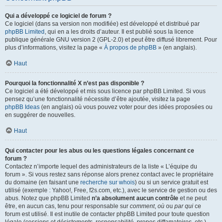
Qui a développé ce logiciel de forum ?
Ce logiciel (dans sa version non modifiée) est développé et distribué par
phpBB Limited
, qui en a les droits d’auteur. Il est publié sous la licence
publique générale GNU version 2 (GPL-2.0) et peut être diffusé librement. Pour
plus d’informations, visitez la page «
À propos de phpBB
» (en anglais).
Haut
Pourquoi la fonctionnalité X n’est pas disponible ?
Ce logiciel a été développé et mis sous licence par phpBB Limited. Si vous
pensez qu’une fonctionnalité nécessite d’être ajoutée, visitez la page
phpBB Ideas
(en anglais) où vous pouvez voter pour des idées proposées ou
en suggérer de nouvelles.
Haut
Qui contacter pour les abus ou les questions légales concernant ce
forum ?
Contactez n’importe lequel des administrateurs de la liste « L’équipe du
forum ». Si vous restez sans réponse alors prenez contact avec le propriétaire
du domaine (en faisant une
recherche sur whois
) ou si un service gratuit est
utilisé (exemple : Yahoo!, Free, f2s.com, etc.), avec le service de gestion ou des
abus. Notez que phpBB Limited
n’a absolument aucun contrôle
et ne peut
être, en aucun cas, tenu pour responsable sur
comment
,
où
ou
par qui
ce
forum est utilisé. Il est inutile de contacter phpBB Limited pour toute question